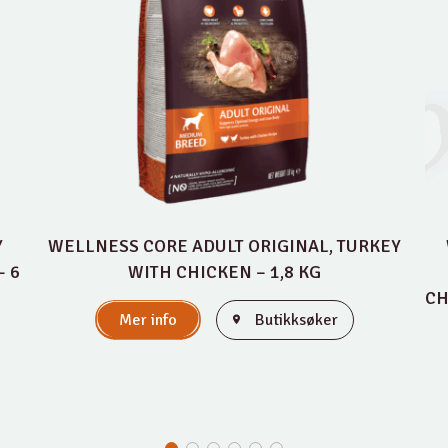
Y
WELLNESS CORE ADULT ORIGINAL, TURKEY
 6
WITH CHICKEN – 1,8 KG
CH
Mer info
Butikksøker