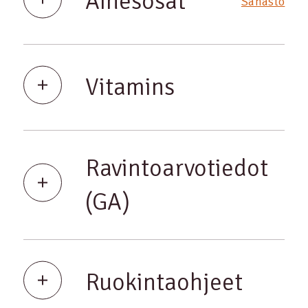
Ainesosat
Sanasto
Vitamins
Ravintoarvotiedot
(GA)
Ruokintaohjeet