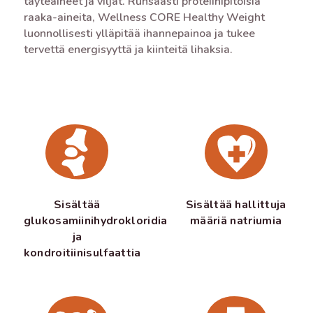
täyteaineet ja viljat. Runsaasti proteiinipitoisia
raaka-aineita, Wellness CORE Healthy Weight
luonnollisesti ylläpitää ihannepainoa ja tukee
tervettä energisyyttä ja kiinteitä lihaksia.
Sisältää
Sisältää hallittuja
glukosamiinihydrokloridia
määriä natriumia
ja
kondroitiinisulfaattia