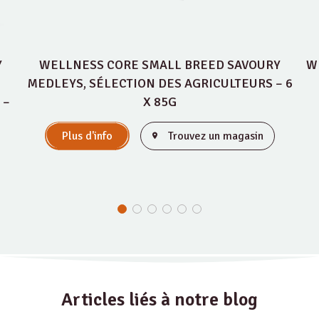
Y
WELLNESS CORE SMALL BREED SAVOURY
W
MEDLEYS, SÉLECTION DES AGRICULTEURS – 6
 –
X 85G
Plus d'info
Trouvez un magasin
Articles liés à notre blog