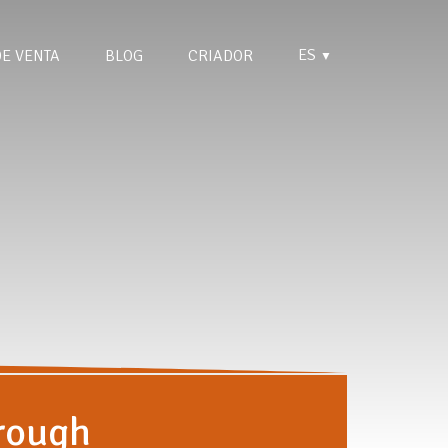
ES
DE VENTA
BLOG
CRIADOR
▼
rough