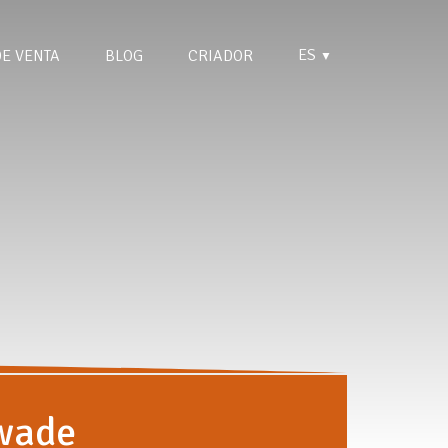
ES
DE VENTA
BLOG
CRIADOR
▼
wade