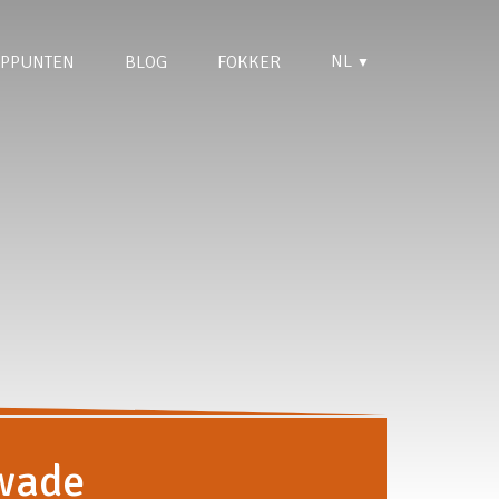
NL
PPUNTEN
BLOG
FOKKER
▼
wade