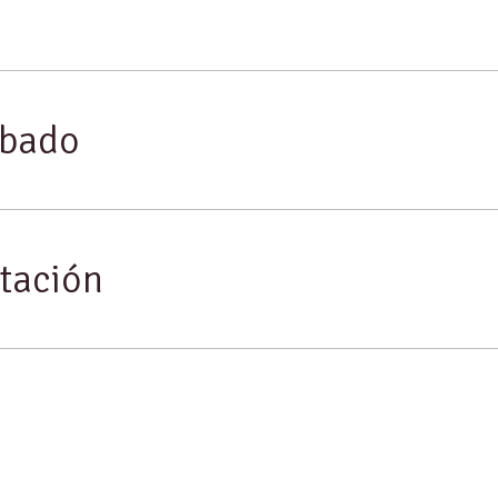
obado
tación