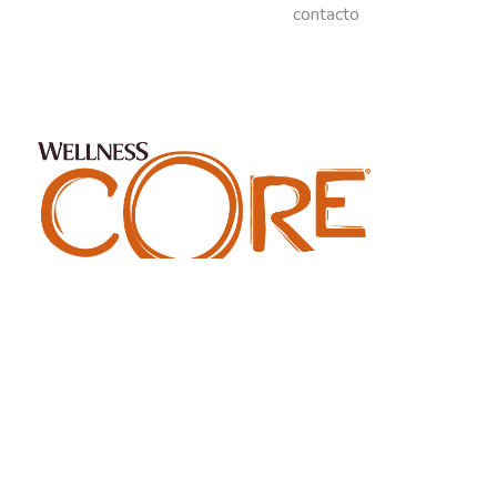
contacto
© 2020 WellPet LLC. Wellness®, CORE® are trademarks of WellPet
LLC