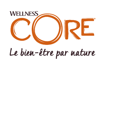
©Wellness Pet LLC 2022 The Wellness logo® and CORE logo®
are registered trademarks Of Wellness Pet LLC. Wellness Pet LLC,
200 Ames Pond Drive, Tewksbury, MA 01876 USA EU Office:
Wellpet Belgium BV – MC Square – Leonardo da Vincilaan 19 –
1831 Diegem - BELGIUM