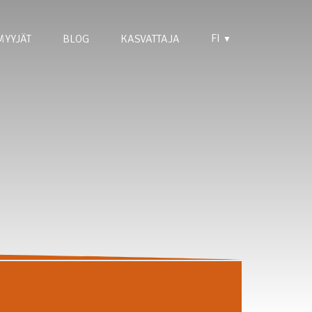
FI
MYYJÄT
BLOG
KASVATTAJA
▼