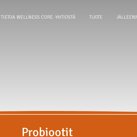
TIETOA WELLNESS CORE -YHTIÖSTÄ
TUOTE
JÄLLEEN
Probiootit