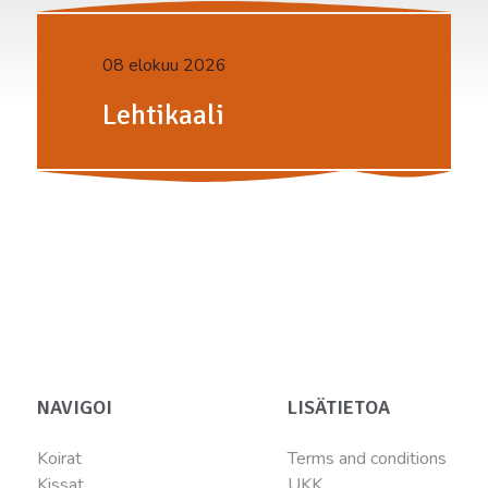
08 elokuu 2026
Lehtikaali
NAVIGOI
LISÄTIETOA
Koirat
Terms and conditions
Kissat
UKK