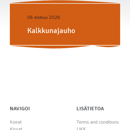
06 elokuu 2026
Kalkkunajauho
NAVIGOI
LISÄTIETOA
Koirat
Terms and conditions
Kissat
UKK