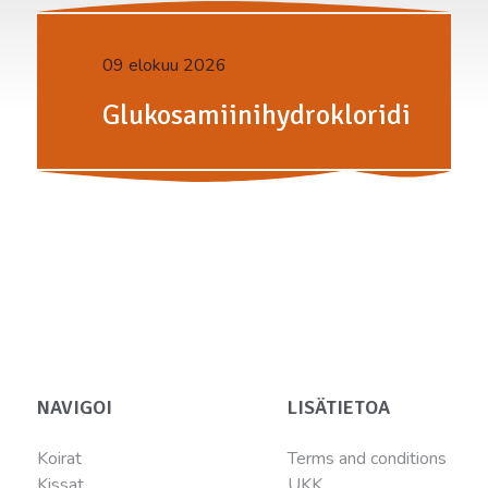
09 elokuu 2026
Glukosamiinihydrokloridi
NAVIGOI
LISÄTIETOA
Koirat
Terms and conditions
Kissat
UKK