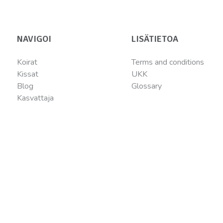
NAVIGOI
LISÄTIETOA
Koirat
Terms and conditions
Kissat
UKK
Blog
Glossary
Kasvattaja
TIETOA MEISTÄ
OTA MEIHIN
YHTEYTTÄ
Keitä olemme
Myymälähaku
Filosofiamme
Yhteydenottolomake
Arvomme