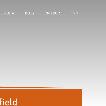
ES
DE VENTA
BLOG
CRIADOR
▼
field