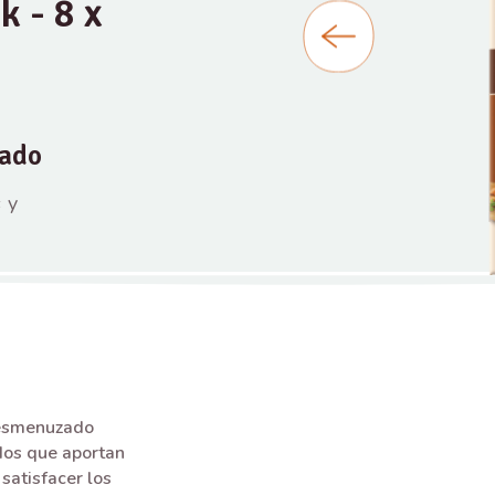
 - 8 x
rado
 y
Desmenuzado
dos que aportan
satisfacer los