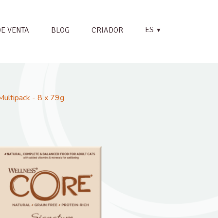
ES
DE VENTA
BLOG
CRIADOR
▼
ultipack - 8 x 79g