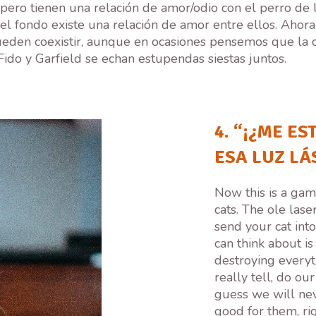
pero tienen una relación de amor/odio con el perro de 
 el fondo existe una relación de amor entre ellos. Ahora
den coexistir, aunque en ocasiones pensemos que la co
Fido y Garfield se echan estupendas siestas juntos.
4. “¡¿ME E
ESA LUZ LÁ
Now this is a gam
cats. The ole lase
send your cat int
can think about is
destroying everyth
really tell, do ou
guess we will nev
good for them, ri