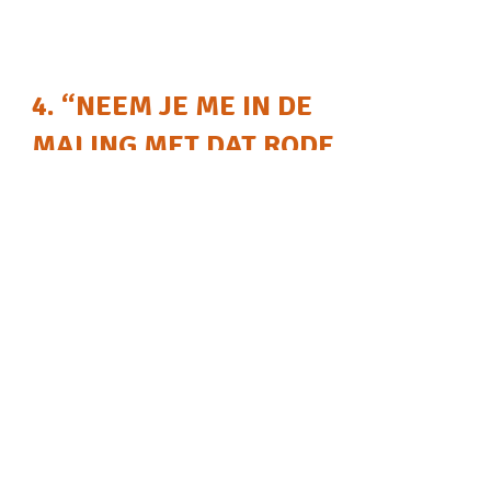
4. “NEEM JE ME IN DE
MALING MET DAT RODE
LASERLICHT?!”
Dit is een spel dat we waarschijnlijk
allemaal hebben gespeeld met onze
katten. Het oude laserlicht op de muur-
spel. Dit spel maakt je kat helemaal gek
en het enige waar zij aan kunnen
denken is het vangen van dat kwade
rode licht, daarbij vernietigen ze alles
op hun pad. Het is moeilijk te zeggen of
onze katten dit spel leuk vinden of dat
ze het haten. Ik denk dat we het nooit