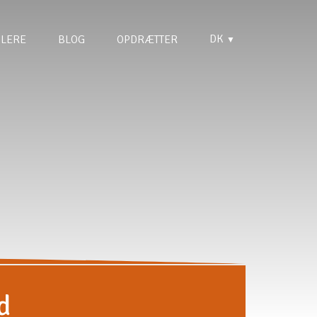
DK
LERE
BLOG
OPDRÆTTER
▼
d