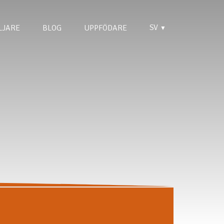
SV
LJARE
BLOG
UPPFÖDARE
▼