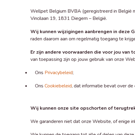
Wellpet Belgium BVBA (geregistreerd in Belg
Vincilaan 19, 1831 Diegem – België.
Wij kunnen wijzigingen aanbrengen in deze 
raden daarom aan om regelmatig toegang te krijge
Er zijn andere voorwaarden die voor jou van t
van toepassing zijn op jouw gebruik van onze Web
Ons
Privacybeleid
;
Ons
Cookiebeleid
, dat informatie bevat over d
Wij kunnen onze site opschorten of terugtre
We garanderen niet dat onze Website, of enige inh
We kunnen de toegang tot alle of delen van deze