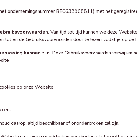
ië met ondernemingsnummer BE0638908811) met het geregistr
Gebruiksvoorwaarden.
Van tijd tot tijd kunnen we deze Websi
n tot en de Gebruiksvoorwaarden door te lezen, zodat je op de h
oepassing kunnen zijn.
Deze Gebruiksvoorwaarden verwijzen na
site:
e cookies op onze Website.
kken.
oud daarop, altijd beschikbaar of ononderbroken zal zijn.
 Website naar eigen goeddunken opschorten of stopzetten, om za