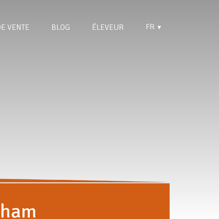
FR
DE VENTE
BLOG
ÉLEVEUR
▼
nham