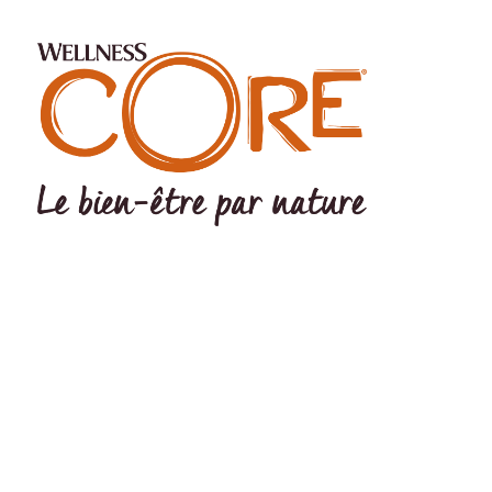
©Wellness Pet LLC 2022 The Wellness logo® and CORE logo®
are registered trademarks Of Wellness Pet LLC. Wellness Pet LLC,
200 Ames Pond Drive, Tewksbury, MA 01876 USA EU Office:
Wellpet Belgium BV – MC Square – Leonardo da Vincilaan 19 –
1831 Diegem - BELGIUM