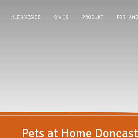
HJEMMESIDE
OM OS
PRODUKT
FORHAND
Pets at Home Doncast