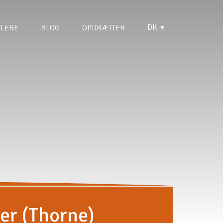
DK
LERE
BLOG
OPDRÆTTER
▼
er (Thorne)