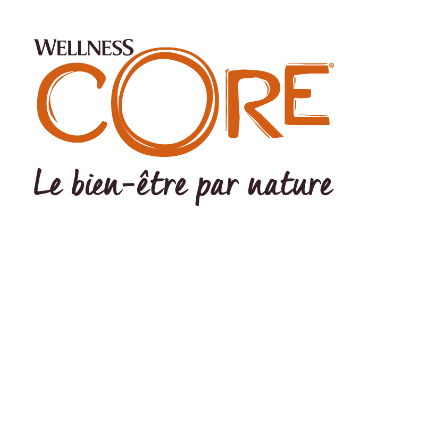
©Wellness Pet LLC 2022 The Wellness logo® and CORE logo®
are registered trademarks Of Wellness Pet LLC. Wellness Pet LLC,
200 Ames Pond Drive, Tewksbury, MA 01876 USA EU Office:
Wellpet Belgium BV – MC Square – Leonardo da Vincilaan 19 –
1831 Diegem - BELGIUM