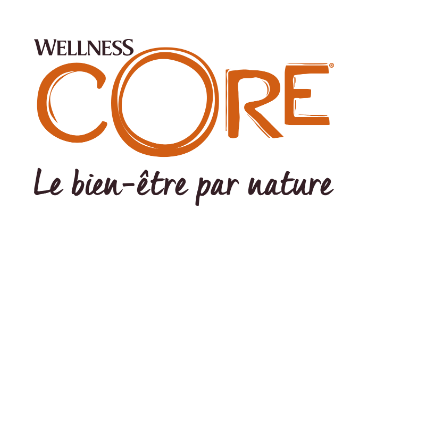
©Wellness Pet LLC 2022 The Wellness logo® and CORE logo®
are registered trademarks Of Wellness Pet LLC. Wellness Pet LLC,
200 Ames Pond Drive, Tewksbury, MA 01876 USA EU Office:
Wellpet Belgium BV – MC Square – Leonardo da Vincilaan 19 –
1831 Diegem - BELGIUM