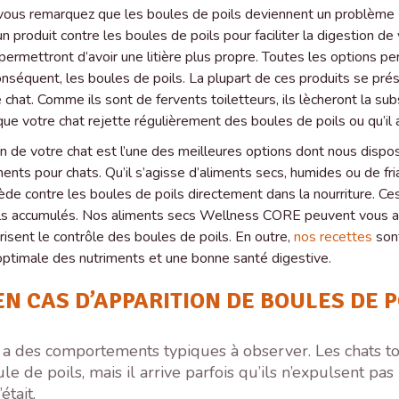
vous remarquez que les boules de poils deviennent un problème (et
 produit contre les boules de poils pour faciliter la digestion de 
i permettront d’avoir une litière plus propre. Toutes les options p
r conséquent, les boules de poils. La plupart de ces produits se p
chat. Comme ils sont de fervents toiletteurs, ils lècheront la sub
e votre chat rejette régulièrement des boules de poils ou qu’il 
n de votre chat est l’une des meilleures options dont nous dispos
nts pour chats. Qu’il s’agisse d’aliments secs, humides ou de frian
mède contre les boules de poils directement dans la nourriture. Ce
oils accumulés. Nos aliments secs Wellness CORE peuvent vous aid
risent le contrôle des boules de poils. En outre,
nos recettes
sont
 optimale des nutriments et une bonne santé digestive.
 EN CAS D’APPARITION DE BOULES DE P
 y a des comportements typiques à observer. Les chats 
le de poils, mais il arrive parfois qu’ils n’expulsent pa
était.