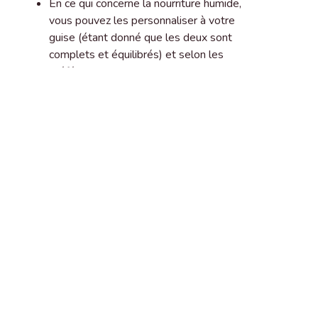
En ce qui concerne la nourriture humide,
vous pouvez les personnaliser à votre
guise (étant donné que les deux sont
complets et équilibrés) et selon les
préférences de votre chat. Nous aimons
tous varier nos repas chaque jour, et nos
chats aussi.