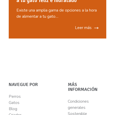
a tu gato feliz e hidratado
Existe una amplia gama de opciones a la hora
de alimentar a tu gato…
Leer más
NAVEGUE POR
MÁS
INFORMACIÓN
Perros
Condiciones
Gatos
generales
Blog
Sostenible
Criador