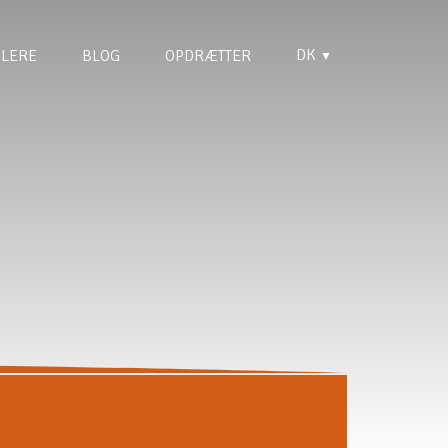
DK
LERE
BLOG
OPDRÆTTER
▼