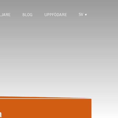
SV
LJARE
BLOG
UPPFÖDARE
▼
n