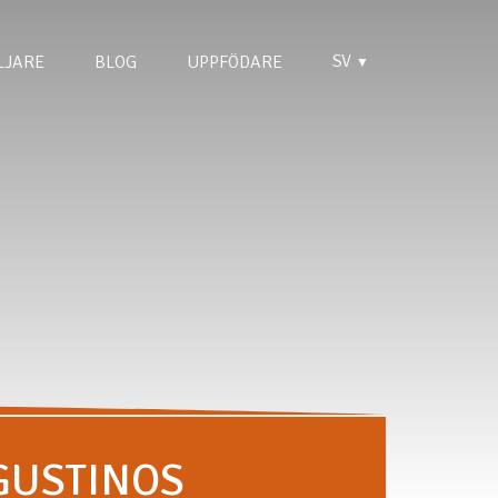
SV
LJARE
BLOG
UPPFÖDARE
▼
GUSTINOS