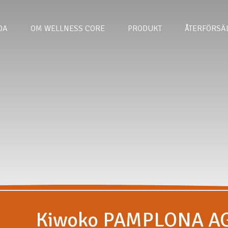
DA
OM WELLNESS CORE
PRODUKT
ÅTERFÖRSÄ
Kiwoko PAMPLONA A