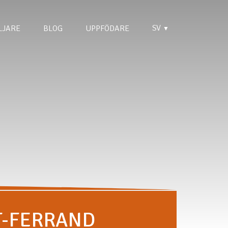
SV
LJARE
BLOG
UPPFÖDARE
▼
T-FERRAND