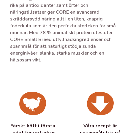
rika på antioxidanter samt örter och
näringstillsatser ger CORE en avancerad
skräddarsydd näring allt i en liten, knaprig
foderkula som är den perfekta storleken för små
munnar. Med 78 % animaliskt protein utesluter
CORE Small Breed utfyllnadsingredienser och
spannmål för att naturligt stödja sunda
energinivåer, slanka, starka muskler och en
hälsosam vikt.
Färskt kött i första
Våra recept är
ledet för en läcker
spannmålsfria på