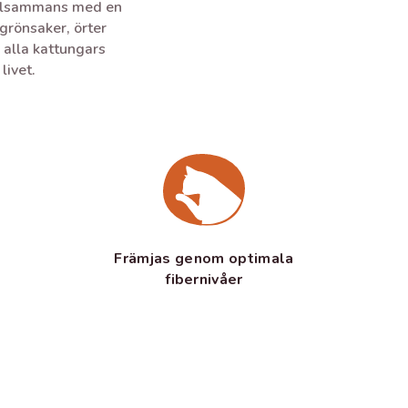
tillsammans med en
grönsaker, örter
r alla kattungars
livet.
Främjas genom optimala
fibernivåer