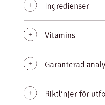
Ingredienser
Vitamins
Garanterad anal
Riktlinjer för utf