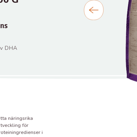
ens
av DHA
tta näringsrika
utveckling för
oteiningredienser i