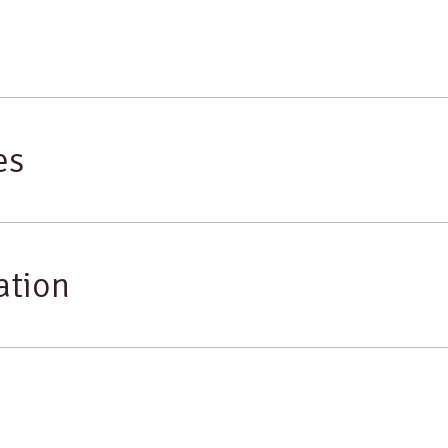
es
ation