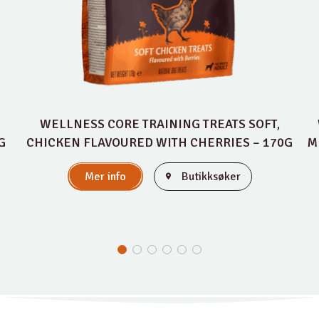
WELLNESS CORE TRAINING TREATS SOFT,
G
CHICKEN FLAVOURED WITH CHERRIES – 170G
M
Mer info
Butikksøker