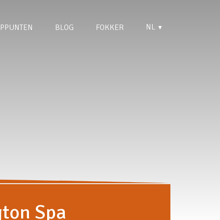
NL
PPUNTEN
BLOG
FOKKER
▼
gton Spa