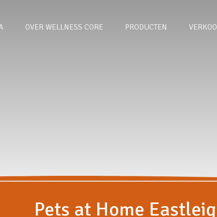
A
OVER WELLNESS CORE
PRODUCTEN
VERKOO
Pets at Home Eastlei