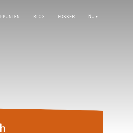
NL
PPUNTEN
BLOG
FOKKER
▼
gh