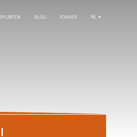
NL
PPUNTEN
BLOG
FOKKER
▼
I