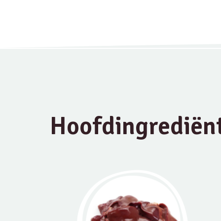
Hoofdingrediën