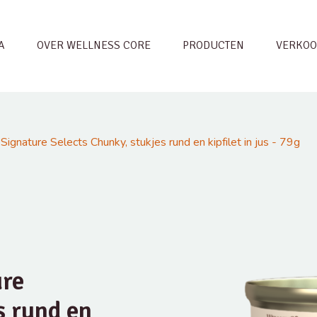
A
OVER WELLNESS CORE
PRODUCTEN
VERKOO
gnature Selects Chunky, stukjes rund en kipfilet in jus - 79g
ure
s rund en