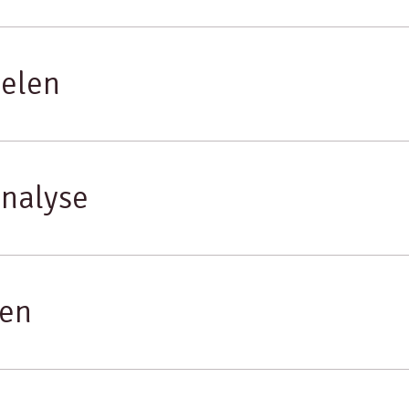
elen
nalyse
nen