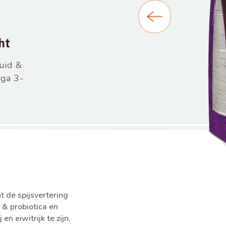
ht
uid &
ga 3-
de spijsvertering
 & probiotica en
n eiwitrijk te zijn,