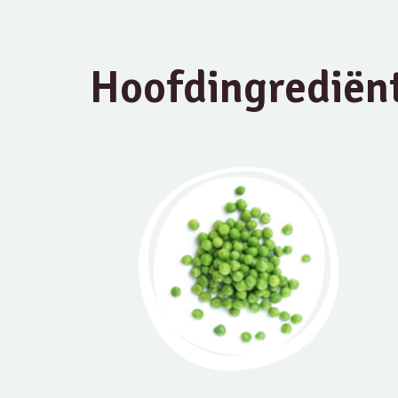
Hoofdingrediën