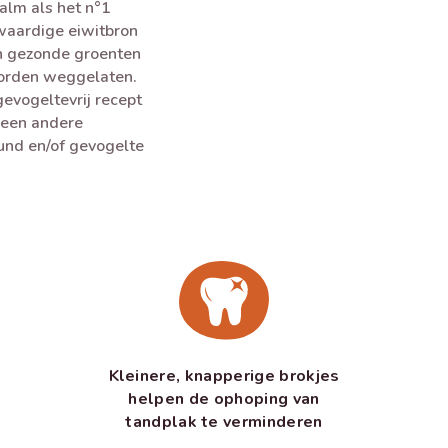
alm als het n°1
gwaardige eiwitbron
an gezonde groenten
worden weggelaten.
vogeltevrij recept
 een andere
rund en/of gevogelte
Kleinere, knapperige brokjes
helpen de ophoping van
tandplak te verminderen