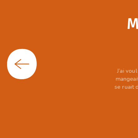
M
J’ai vou
mangeait 
se ruait 