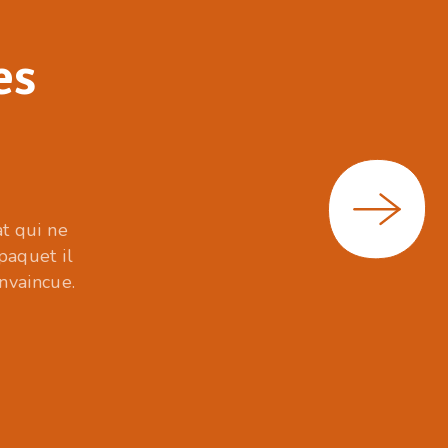
es
at qui ne
paquet il
onvaincue.