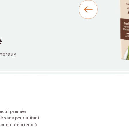
é
inéraux
ectif premier
é sans pour autant
 moment délicieux à