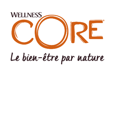
©Wellness Pet LLC 2022 The Wellness logo® and CORE logo®
are registered trademarks Of Wellness Pet LLC. Wellness Pet LLC,
200 Ames Pond Drive, Tewksbury, MA 01876 USA EU Office:
Wellpet Belgium BV – MC Square – Leonardo da Vincilaan 19 –
1831 Diegem - BELGIUM