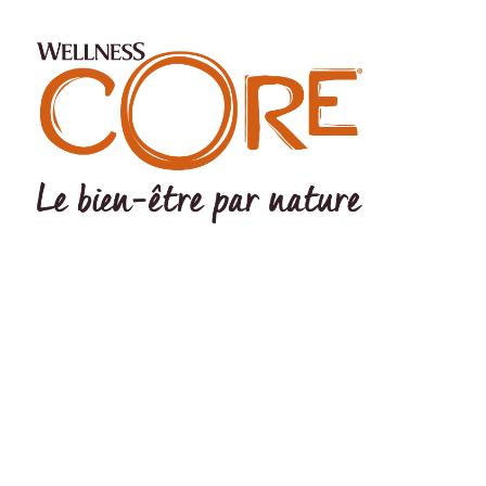
©Wellness Pet LLC 2022 The Wellness logo® and CORE logo®
are registered trademarks Of Wellness Pet LLC. Wellness Pet LLC,
200 Ames Pond Drive, Tewksbury, MA 01876 USA EU Office:
Wellpet Belgium BV – MC Square – Leonardo da Vincilaan 19 –
1831 Diegem - BELGIUM