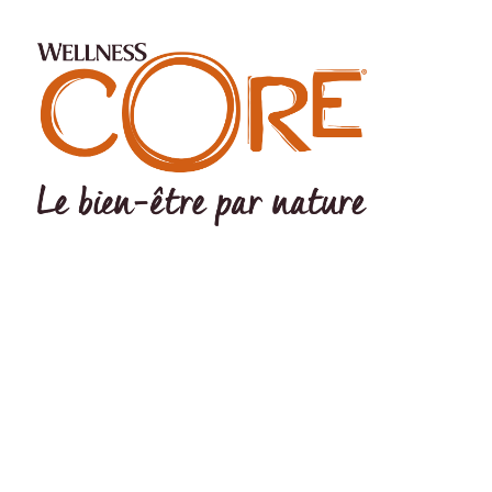
©Wellness Pet LLC 2022 The Wellness logo® and CORE logo®
are registered trademarks Of Wellness Pet LLC. Wellness Pet LLC,
200 Ames Pond Drive, Tewksbury, MA 01876 USA EU Office:
Wellpet Belgium BV – MC Square – Leonardo da Vincilaan 19 –
1831 Diegem - BELGIUM