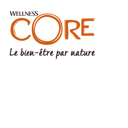
©Wellness Pet LLC 2022 The Wellness logo® and CORE logo®
are registered trademarks Of Wellness Pet LLC. Wellness Pet LLC,
200 Ames Pond Drive, Tewksbury, MA 01876 USA EU Office:
Wellpet Belgium BV – MC Square – Leonardo da Vincilaan 19 –
1831 Diegem - BELGIUM