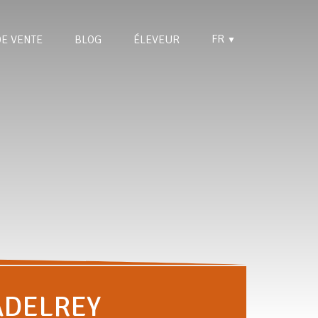
FR
DE VENTE
BLOG
ÉLEVEUR
▼
ADELREY