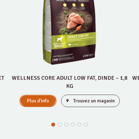
ET
WELLNESS CORE ADULT LOW FAT, DINDE – 1,8
WE
KG
Plus d'info
Trouvez un magasin