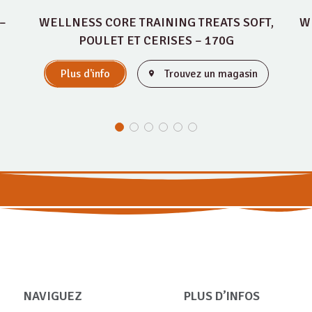
–
WELLNESS CORE TRAINING TREATS SOFT,
W
POULET ET CERISES – 170G
Plus d'info
Trouvez un magasin
NAVIGUEZ
PLUS D’INFOS